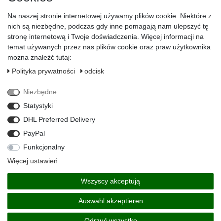
Na naszej stronie internetowej używamy plików cookie. Niektóre z
odcisk
nich są niezbędne, podczas gdy inne pomagają nam ulepszyć tę
Polityka ­prywatności
stronę internetową i Twoje doświadczenia. Więcej informacji na
temat używanych przez nas plików cookie oraz praw użytkownika
warunki
można znaleźć tutaj:
Prawo do s­odstąpienia
Polityka ­prywatności
odcisk
Odstąp od umowy tutaj
Niezbędne
kontakt
Statystyki
Payment methods
DHL Preferred Delivery
PayPal
Funkcjonalny
Więcej ustawień
Wszyscy akceptują
Auswahl akzeptieren
© Copyright 2026 | Wszelkie prawa zastrzeżone
Odrzuć wszystko