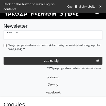
Check out our blog
Click on the button to view English
EUR
0,00 EUR
Open English website
contents.
☰
Newsletter
Ceres::Template.newsletterHoneypotLabel
E-MAIL **
Niniejszym potwierdzam, że przeczytałem: polisę. W każdej chwili mogę wycofać
swoją zgodę.**
zapisz się
** W tym przypadku chodzi o pole obowiązkowe.
płatność
Zwroty
Facebook
Instagram
Cookies