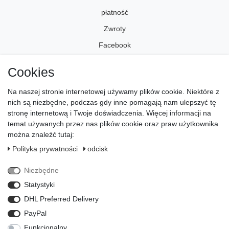
płatność
Zwroty
Facebook
Instagram
Cookies
Na naszej stronie internetowej używamy plików cookie. Niektóre z
odcisk
nich są niezbędne, podczas gdy inne pomagają nam ulepszyć tę
Polityka ­prywatności
stronę internetową i Twoje doświadczenia. Więcej informacji na
temat używanych przez nas plików cookie oraz praw użytkownika
warunki
można znaleźć tutaj:
Prawo do s­odstąpienia
Polityka ­prywatności
odcisk
Odstąp od umowy tutaj
Niezbędne
kontakt
Statystyki
Payment methods
DHL Preferred Delivery
PayPal
Funkcjonalny