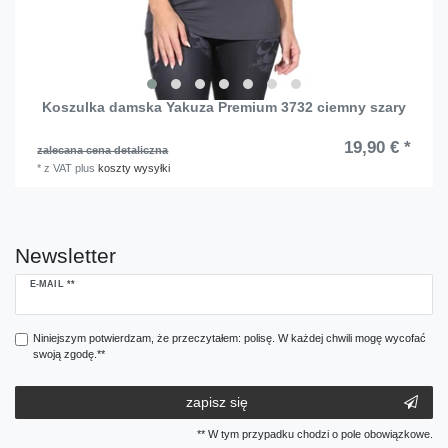
Koszulka damska Yakuza Premium 3732 ciemny szary
19,90 € *
zalecana cena detaliczna
*
z VAT
plus
koszty wysyłki
Newsletter
Ceres::Template.newsletterHoneypotLabel
E-MAIL **
Niniejszym potwierdzam, że przeczytałem: polisę. W każdej chwili mogę wycofać
swoją zgodę.**
zapisz się
** W tym przypadku chodzi o pole obowiązkowe.