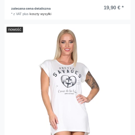
19,90 € *
zalecana cena detaliczna
*
z VAT
plus
koszty wysyłki
nowość