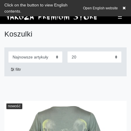
Check out our blog
Click on the button to view English
EUR
0,00 EUR
Open English website
contents.
☰
Koszulki
filtr
nowość