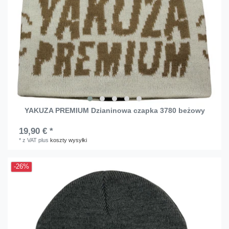
YAKUZA PREMIUM Dzianinowa czapka 3780 beżowy
19,90 € *
*
z VAT
plus
koszty wysyłki
-26%