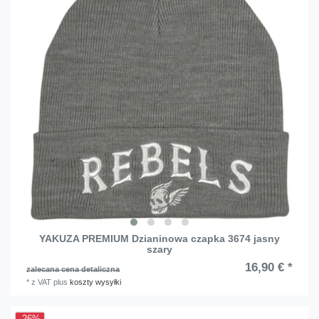
YAKUZA PREMIUM Dzianinowa czapka 3674 jasny
szary
16,90 € *
zalecana cena detaliczna
*
z VAT
plus
koszty wysyłki