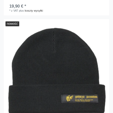
19,90 € *
*
z VAT
plus
koszty wysyłki
nowość