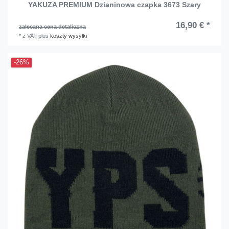
YAKUZA PREMIUM Dzianinowa czapka 3673 Szary
16,90 € *
zalecana cena detaliczna
*
z VAT
plus
koszty wysyłki
-26%