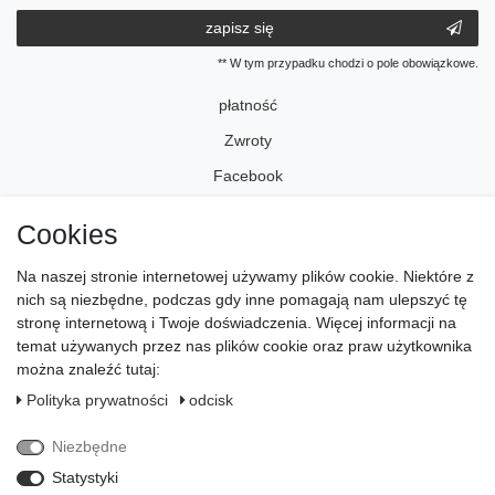
zapisz się
** W tym przypadku chodzi o pole obowiązkowe.
płatność
Zwroty
Facebook
Instagram
Cookies
Na naszej stronie internetowej używamy plików cookie. Niektóre z
odcisk
nich są niezbędne, podczas gdy inne pomagają nam ulepszyć tę
Polityka ­prywatności
stronę internetową i Twoje doświadczenia. Więcej informacji na
temat używanych przez nas plików cookie oraz praw użytkownika
warunki
można znaleźć tutaj:
Prawo do s­odstąpienia
Polityka ­prywatności
odcisk
Odstąp od umowy tutaj
Niezbędne
kontakt
Statystyki