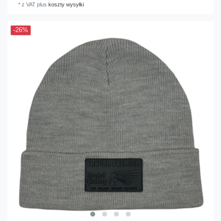
*
z VAT
plus
koszty wysyłki
-26%