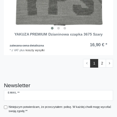
YAKUZA PREMIUM Dzianinowa czapka 3675 Szary
16,90 € *
zalecana cena detaliczna
*
z VAT
plus
koszty wysyłki
1
2
Newsletter
Ceres::Template.newsletterHoneypotLabel
E-MAIL **
Niniejszym potwierdzam, że przeczytałem: polisę. W każdej chwili mogę wycofać
swoją zgodę.**