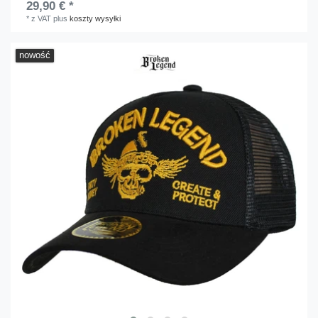
29,90 € *
*
z VAT
plus
koszty wysyłki
nowość