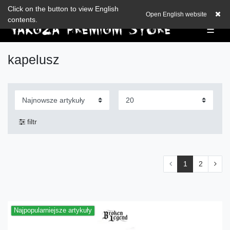
Check out our blog
Click on the button to view English
EUR
0,00 EUR
Open English website
contents.
☰
kapelusz
filtr
1
2
Najpopularniejsze artykuły