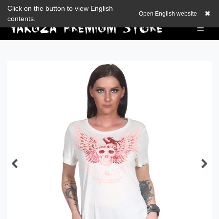
Check out our blog
Click on the button to view English
EUR
0,00 EUR
Open English website
contents.
☰