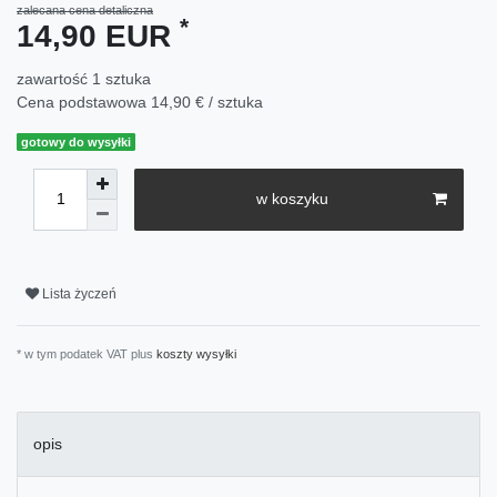
zalecana cena detaliczna
*
14,90 EUR
zawartość
1
sztuka
Cena podstawowa
14,90 € / sztuka
gotowy do wysyłki
w koszyku
Lista życzeń
* w tym podatek VAT plus
koszty wysyłki
opis