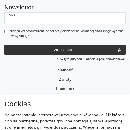
Newsletter
Ceres::Template.newsletterHoneypotLabel
E-MAIL **
Niniejszym potwierdzam, że przeczytałem: polisę. W każdej chwili mogę wycofać
swoją zgodę.**
zapisz się
** W tym przypadku chodzi o pole obowiązkowe.
płatność
Zwroty
Facebook
Instagram
Cookies
Na naszej stronie internetowej używamy plików cookie. Niektóre z
odcisk
nich są niezbędne, podczas gdy inne pomagają nam ulepszyć tę
Polityka ­prywatności
stronę internetową i Twoje doświadczenia. Więcej informacji na