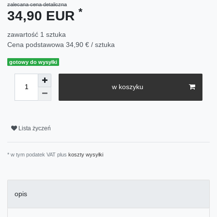
zalecana cena detaliczna
*
34,90 EUR
zawartość
1
sztuka
Cena podstawowa
34,90 € / sztuka
gotowy do wysyłki
w koszyku
Lista życzeń
* w tym podatek VAT plus
koszty wysyłki
opis