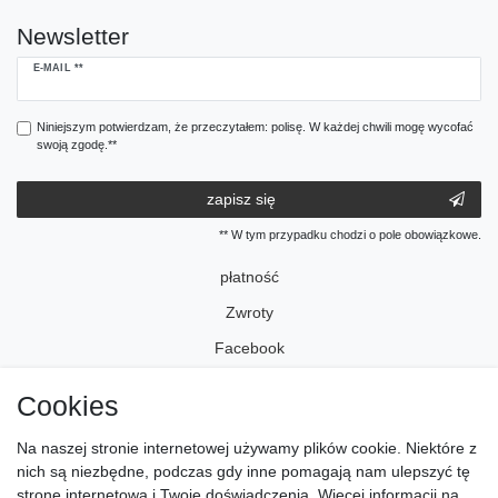
Newsletter
Ceres::Template.newsletterHoneypotLabel
E-MAIL **
Niniejszym potwierdzam, że przeczytałem: polisę. W każdej chwili mogę wycofać
swoją zgodę.**
zapisz się
** W tym przypadku chodzi o pole obowiązkowe.
płatność
Zwroty
Facebook
Instagram
Cookies
Na naszej stronie internetowej używamy plików cookie. Niektóre z
odcisk
nich są niezbędne, podczas gdy inne pomagają nam ulepszyć tę
Polityka ­prywatności
stronę internetową i Twoje doświadczenia. Więcej informacji na