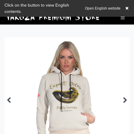
Check out our blog
Click on the button to view English
EUR
0,00 EUR
Open English website
contents.
☰