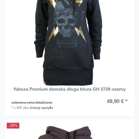
Yakuza Premium damska długa bluza GH 3739 czarny
49,90 € *
zalecana cena detaliczna
*
z VAT
plus
koszty wysyłki
-29%