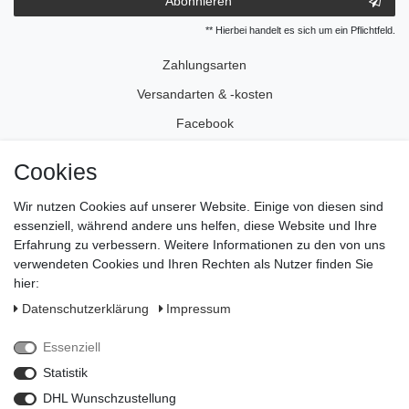
Abonnieren
** Hierbei handelt es sich um ein Pflichtfeld.
Zahlungsarten
Versandarten & -kosten
Facebook
Instagram
Cookies
Wir nutzen Cookies auf unserer Website. Einige von diesen sind
Impressum
essenziell, während andere uns helfen, diese Website und Ihre
Daten­schutz­erklärung
Erfahrung zu verbessern. Weitere Informationen zu den von uns
verwendeten Cookies und Ihren Rechten als Nutzer finden Sie
AGB
hier:
Widerrufs­recht
Daten­schutz­erklärung
Impressum
Vertrag widerrufen
Essenziell
Kontakt
Statistik
Zahlungsarten
DHL Wunschzustellung