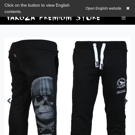
Zum Blog
Click on the button to view English
EUR
0,00 EUR
Open English website
contents.
☰