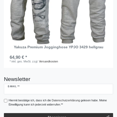
Yakuza Premium Jogginghose YPJO 3429 hellgrau
64,90 € *
*
inkl. ges. MwSt.
zzgl.
Versandkosten
Newsletter
Newsletter
E-MAIL **
Honig
Hiermit bestätige ich, dass ich die
Daten­schutz­erklärung
gelesen habe. Meine
Einwilligung kann ich jederzeit widerrufen.**