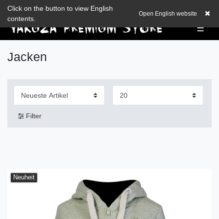
Zum Blog
Click on the button to view English
EUR
0,00 EUR
Open English website
contents.
☰
Jacken
Filter
Neuheit