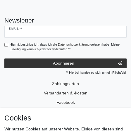
Newsletter
Newsletter
E-MAIL **
Honig
Hiermit bestätige ich, dass ich die
Daten­schutz­erklärung
gelesen habe. Meine
Einwilligung kann ich jederzeit widerrufen.**
Abonnieren
** Hierbei handelt es sich um ein Pflichtfeld.
Zahlungsarten
Versandarten & -kosten
Facebook
Instagram
Cookies
Wir nutzen Cookies auf unserer Website. Einige von diesen sind
Impressum