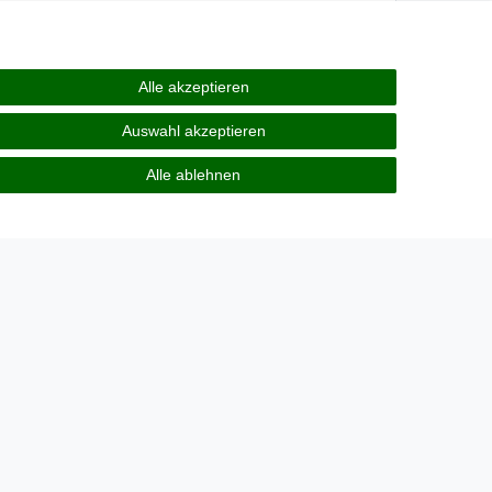
 Versiegelung nach der Lieferung entfernt wurde;
;
erung entfernt wurde.
Alle akzeptieren
Widerrufen bestätigen
Auswahl akzeptieren
Alle ablehnen
Zahlungsarten