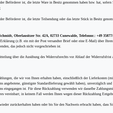
t der Beförderer ist, die letzte Ware in Besitz genommen haben bzw. hat, sofer
;
der Beförderer ist, die letzte Teilsendung oder das letzte Stück in Besitz geno
Schmidt, Oberlausitzer Str. 42A, 02733 Cunewalde, Telefonnr.: +49 35877
 Erklärung (z.B. ein mit der Post versandter Brief oder eine E-Mail) über Ihren
nden, das jedoch nicht vorgeschrieben ist.
itteilung über die Ausübung des Widerrufsrechts vor Ablauf der Widerrufsfrist
hlungen, die wir von Ihnen erhalten haben, einschließlich der Lieferkosten (mi
 uns angebotene, günstigste Standardlieferung gewählt haben), unverzüglich un
uns eingegangen ist. Für diese Rückzahlung verwenden wir dasselbe Zahlungsmitt
res vereinbart; in keinem Fall werden Ihnen wegen dieser Rückzahlung Entgelt
ieder zurückerhalten haben oder bis Sie den Nachweis erbracht haben, dass S