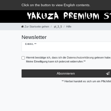
Zum Blog
Click on the button to view English contents.
Zur Startseite gehen
pl_3_5
Hilfe
Newsletter
Newsletter
E-MAIL **
Honig
Hiermit bestätige ich, dass ich die
Daten­schutz­erklärung
gelesen habe
Meine Einwilligung kann ich jederzeit widerrufen.**
Abonnieren
** Hierbei handelt es sich um ein Pflichtfel