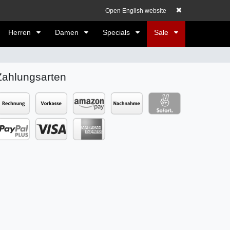
elden
Registrieren
EUR
0,00 EUR
Open English website
Herren
Damen
Specials
Sale
Zahlungsarten