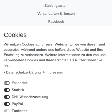
Zahlungsarten
Versandarten & -kosten
Facebook
Instagram
Cookies
Wir nutzen Cookies auf unserer Website. Einige von diesen sind
Impressum
essenziell, während andere uns helfen, diese Website und Ihre
Daten­schutz­erklärung
Erfahrung zu verbessern. Weitere Informationen zu den von uns
verwendeten Cookies und Ihren Rechten als Nutzer finden Sie
AGB
hier:
Widerrufs­recht
Daten­schutz­erklärung
Impressum
Vertrag widerrufen
Essenziell
Kontakt
Statistik
Zahlungsarten
DHL Wunschzustellung
PayPal
Funktional