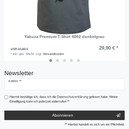
Yakuza Premium T-Shirt 4002 dunkelgrau
29,90 € *
UVP 34,90 €
*
inkl. ges. MwSt.
zzgl.
Versandkosten
Newsletter
Newsletter
E-MAIL **
Honig
Hiermit bestätige ich, dass ich die
Daten­schutz­erklärung
gelesen habe. Meine
Einwilligung kann ich jederzeit widerrufen.**
Abonnieren
** Hierbei handelt es sich um ein Pflichtfeld.