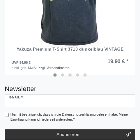
Yakuza Premium T-Shirt 3713 dunkelblau VINTAGE
19,90 € *
UVP 34,90 €
*
inkl. ges. MwSt.
zzgl.
Versandkosten
Newsletter
Newsletter
E-MAIL **
Honig
Hiermit bestätige ich, dass ich die
Daten­schutz­erklärung
gelesen habe. Meine
Einwilligung kann ich jederzeit widerrufen.**
Abonnieren