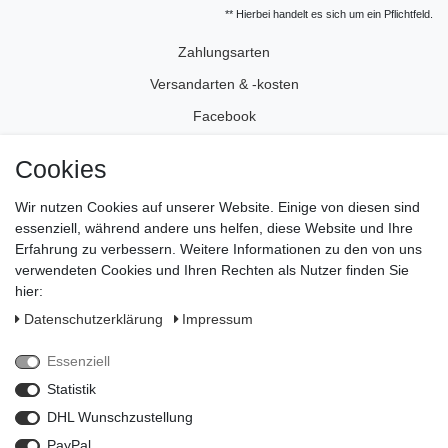
** Hierbei handelt es sich um ein Pflichtfeld.
Zahlungsarten
Versandarten & -kosten
Facebook
Instagram
Cookies
Wir nutzen Cookies auf unserer Website. Einige von diesen sind
Impressum
essenziell, während andere uns helfen, diese Website und Ihre
Daten­schutz­erklärung
Erfahrung zu verbessern. Weitere Informationen zu den von uns
verwendeten Cookies und Ihren Rechten als Nutzer finden Sie
AGB
hier:
Widerrufs­recht
Daten­schutz­erklärung
Impressum
Vertrag widerrufen
Essenziell
Kontakt
Statistik
Zahlungsarten
DHL Wunschzustellung
PayPal