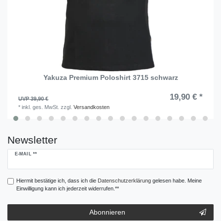
Yakuza Premium Poloshirt 3715 schwarz
19,90 € *
UVP 39,90 €
*
inkl. ges. MwSt.
zzgl.
Versandkosten
Newsletter
Newsletter
E-MAIL **
Honig
Hiermit bestätige ich, dass ich die
Daten­schutz­erklärung
gelesen habe. Meine
Einwilligung kann ich jederzeit widerrufen.**
Abonnieren