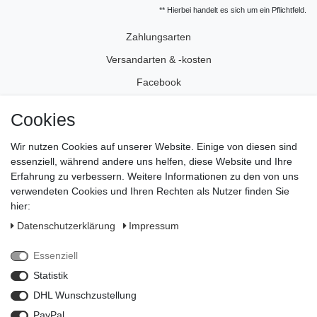
** Hierbei handelt es sich um ein Pflichtfeld.
Zahlungsarten
Versandarten & -kosten
Facebook
Instagram
Cookies
Wir nutzen Cookies auf unserer Website. Einige von diesen sind
Impressum
essenziell, während andere uns helfen, diese Website und Ihre
Daten­schutz­erklärung
Erfahrung zu verbessern. Weitere Informationen zu den von uns
verwendeten Cookies und Ihren Rechten als Nutzer finden Sie
AGB
hier:
Widerrufs­recht
Daten­schutz­erklärung
Impressum
Vertrag widerrufen
Essenziell
Kontakt
Statistik
Zahlungsarten
DHL Wunschzustellung
PayPal