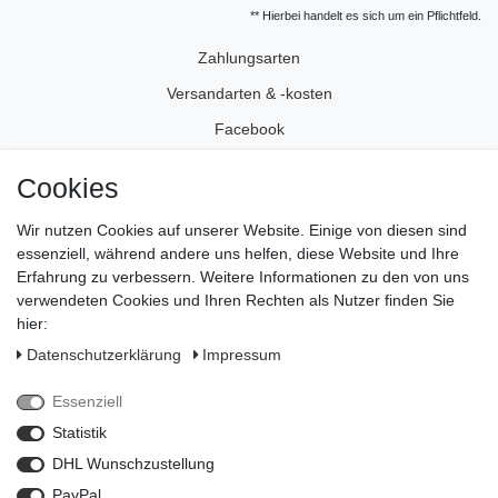
** Hierbei handelt es sich um ein Pflichtfeld.
Zahlungsarten
Versandarten & -kosten
Facebook
Instagram
Cookies
Wir nutzen Cookies auf unserer Website. Einige von diesen sind
Impressum
essenziell, während andere uns helfen, diese Website und Ihre
Daten­schutz­erklärung
Erfahrung zu verbessern. Weitere Informationen zu den von uns
verwendeten Cookies und Ihren Rechten als Nutzer finden Sie
AGB
hier:
Widerrufs­recht
Daten­schutz­erklärung
Impressum
Vertrag widerrufen
Essenziell
Kontakt
Statistik
Zahlungsarten
DHL Wunschzustellung
PayPal