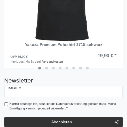
Yakuza Premium Poloshirt 3715 schwarz
19,90 € *
UVP 39,90 €
*
inkl. ges. MwSt.
zzgl.
Versandkosten
Newsletter
Newsletter
E-MAIL **
Honig
Hiermit bestätige ich, dass ich die
Daten­schutz­erklärung
gelesen habe. Meine
Einwilligung kann ich jederzeit widerrufen.**
Abonnieren