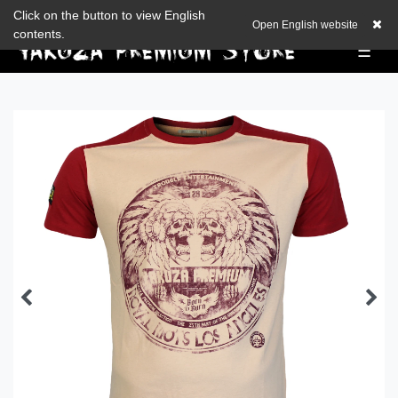
Zum Blog
Click on the button to view English
EUR
0,00 EUR
Open English website
contents.
☰