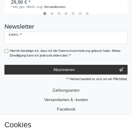
29,90 € *
*
inkl. ges. MwSt.
zzgl.
Versandkosten
Newsletter
Newsletter
E-MAIL **
Honig
Hiermit bestätige ich, dass ich die
Daten­schutz­erklärung
gelesen habe. Meine
Einwilligung kann ich jederzeit widerrufen.**
Abonnieren
** Hierbei handelt es sich um ein Pflichtfeld.
Zahlungsarten
Versandarten & -kosten
Facebook
Instagram
Cookies