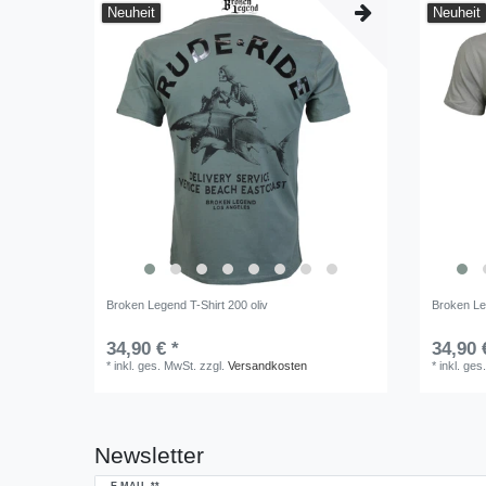
Neuheit
Neuheit
Broken Legend T-Shirt 200 oliv
Broken Le
34,90 € *
34,90 
*
inkl. ges. MwSt.
zzgl.
Versandkosten
*
inkl. ges
Newsletter
Newsletter
E-MAIL **