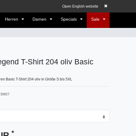
elden
Registrieren
EUR
0,00 EUR
Open English website
Herren
Damen
Specials
Sale
gend T-Shirt 204 oliv Basic
n Basic T-Shirt 204 oliv in Größe S bis 5XL
30827
*
EUR