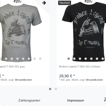
Neuheit
gend T-Shirt 201 grau
Broken Legend T-Shirt 201 schwarz
€ *
29,90 € *
. MwSt.
zzgl.
Versandkosten
*
inkl. ges. MwSt.
zzgl.
Versandkosten
Zahlungsarten
Impressum