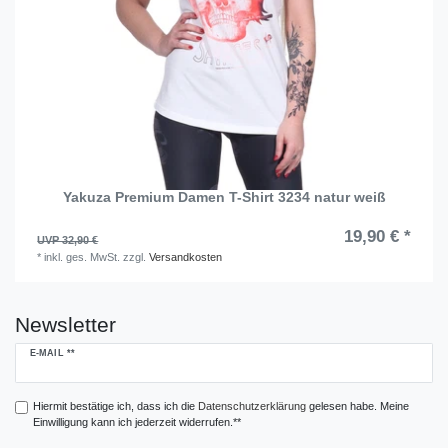
Yakuza Premium Damen T-Shirt 3234 natur weiß
19,90 € *
UVP 32,90 €
*
inkl. ges. MwSt.
zzgl.
Versandkosten
Newsletter
Newsletter
E-MAIL **
Honig
Hiermit bestätige ich, dass ich die
Daten­schutz­erklärung
gelesen habe. Meine
Einwilligung kann ich jederzeit widerrufen.**