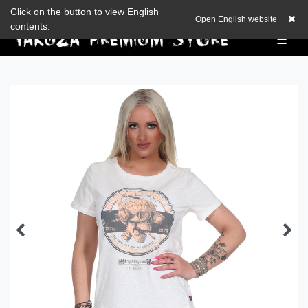
Zum Blog
Click on the button to view English
EUR
0,00 EUR
Open English website
contents.
☰