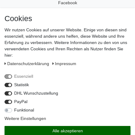
Facebook
Instagram
Cookies
Wir nutzen Cookies auf unserer Website. Einige von diesen sind
Impressum
essenziell, während andere uns helfen, diese Website und Ihre
Daten­schutz­erklärung
Erfahrung zu verbessern. Weitere Informationen zu den von uns
verwendeten Cookies und Ihren Rechten als Nutzer finden Sie
AGB
hier:
Widerrufs­recht
Daten­schutz­erklärung
Impressum
Vertrag widerrufen
Essenziell
Kontakt
Statistik
Zahlungsarten
DHL Wunschzustellung
PayPal
Funktional
Weitere Einstellungen
Alle akzeptieren