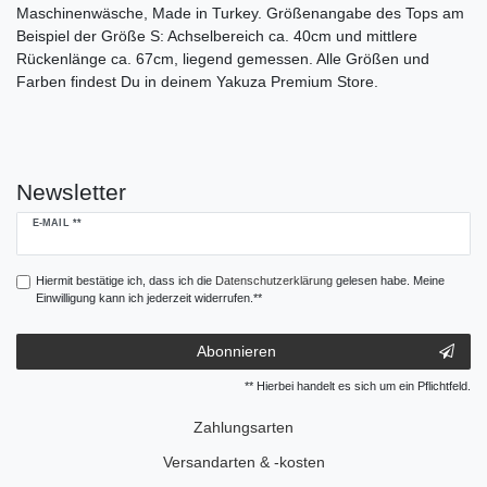
Maschinenwäsche, Made in Turkey. Größenangabe des Tops am
Beispiel der Größe S: Achselbereich ca. 40cm und mittlere
Rückenlänge ca. 67cm, liegend gemessen. Alle Größen und
Farben findest Du in deinem Yakuza Premium Store.
Newsletter
Newsletter
E-MAIL **
Honig
Hiermit bestätige ich, dass ich die
Daten­schutz­erklärung
gelesen habe. Meine
Einwilligung kann ich jederzeit widerrufen.**
Abonnieren
** Hierbei handelt es sich um ein Pflichtfeld.
Zahlungsarten
Versandarten & -kosten