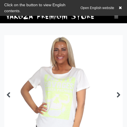
Zum Blog
Click on the button to view English
EUR
0,00 EUR
Open English website
contents.
☰