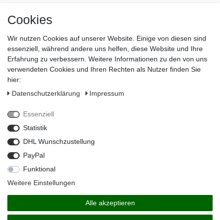
Instagram
Cookies
Wir nutzen Cookies auf unserer Website. Einige von diesen sind
Impressum
essenziell, während andere uns helfen, diese Website und Ihre
Daten­schutz­erklärung
Erfahrung zu verbessern. Weitere Informationen zu den von uns
verwendeten Cookies und Ihren Rechten als Nutzer finden Sie
AGB
hier:
Widerrufs­recht
Daten­schutz­erklärung
Impressum
Vertrag widerrufen
Essenziell
Kontakt
Statistik
Zahlungsarten
DHL Wunschzustellung
PayPal
Funktional
Weitere Einstellungen
Alle akzeptieren