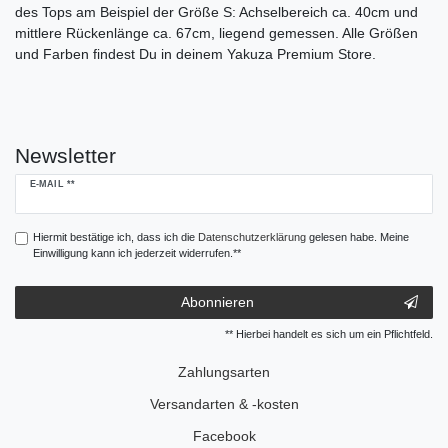
des Tops am Beispiel der Größe S: Achselbereich ca. 40cm und
mittlere Rückenlänge ca. 67cm, liegend gemessen. Alle Größen
und Farben findest Du in deinem Yakuza Premium Store.
Newsletter
Newsletter
E-MAIL **
Honig
Hiermit bestätige ich, dass ich die
Daten­schutz­erklärung
gelesen habe. Meine
Einwilligung kann ich jederzeit widerrufen.**
Abonnieren
** Hierbei handelt es sich um ein Pflichtfeld.
Zahlungsarten
Versandarten & -kosten
Facebook