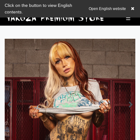
Zum Blog
Click on the button to view English
EUR
0,00 EUR
Open English website
contents.
☰