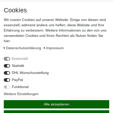
Instagram
Cookies
Wir nutzen Cookies auf unserer Website. Einige von diesen sind
Impressum
essenziell, während andere uns helfen, diese Website und Ihre
Daten­schutz­erklärung
Erfahrung zu verbessern. Weitere Informationen zu den von uns
verwendeten Cookies und Ihren Rechten als Nutzer finden Sie
AGB
hier:
Widerrufs­recht
Daten­schutz­erklärung
Impressum
Vertrag widerrufen
Essenziell
Kontakt
Statistik
Zahlungsarten
DHL Wunschzustellung
PayPal
Funktional
Weitere Einstellungen
Alle akzeptieren