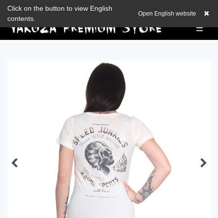
Zum Blog
Click on the button to view English
EUR
0,00 EUR
Open English website
contents.
☰