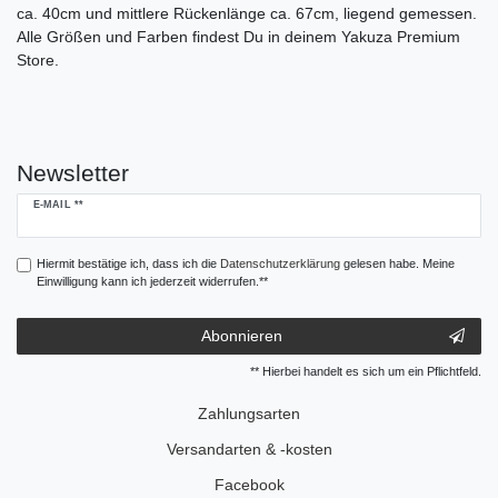
ca. 40cm und mittlere Rückenlänge ca. 67cm, liegend gemessen.
Alle Größen und Farben findest Du in deinem Yakuza Premium
Store.
Newsletter
Newsletter
E-MAIL **
Honig
Hiermit bestätige ich, dass ich die
Daten­schutz­erklärung
gelesen habe. Meine
Einwilligung kann ich jederzeit widerrufen.**
Abonnieren
** Hierbei handelt es sich um ein Pflichtfeld.
Zahlungsarten
Versandarten & -kosten
Facebook